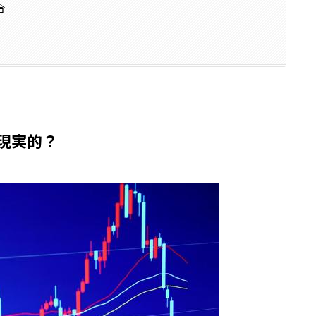
合
は現実的？