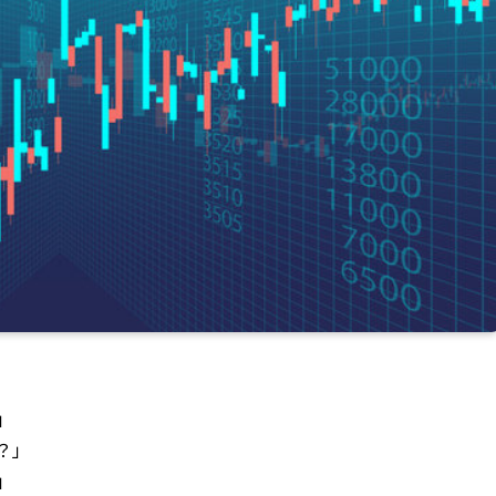
」
？」
」