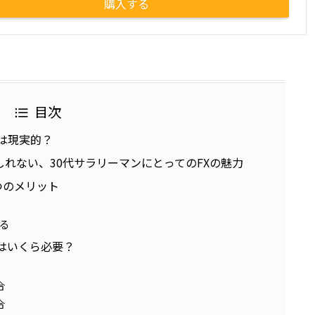
購入する
目次
のは現実的？
れない、30代サラリーマンにとってのFXの魅力
つのメリット
る
にはいくら必要？
合
合